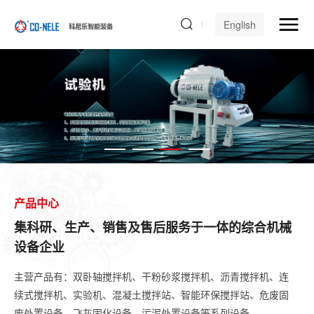
English
产品中心
集科研、生产、销售及售后服务于一体的综合机械
设备企业
主营产品有：双卧轴搅拌机、干粉砂浆搅拌机、沥青搅拌机、连
续式搅拌机、实验机、混凝土搅拌站、智能环保搅拌站、危废固
废处置设备、飞灰固化设备、污泥处置设备等系列设备。