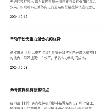
先进的搅拌技术 磷石膏搅拌机采用自转与公转叠加的混合
效果，实现物料在筒体内进行复杂的行星搅拌轨迹的运动，
从而实现物料的全方位混合。这种搅拌方式对于搅拌物料的
2024.10.12
形态没有太多的要求，且搅拌效果稳定。
单轴干粉无重力混合机的优势
高效快速 干粉无重力混合机能够在短时间内完成大量物料
的混合，显著提高生产效率，节省人力和时间成本。
2024.10.09
沥青搅拌机有哪些特点
结构设计科学 沥青搅拌机的搅拌装置结构设计科学合理，
确保搅拌过程无死角，使得搅拌出的混合物匀质性超高。这