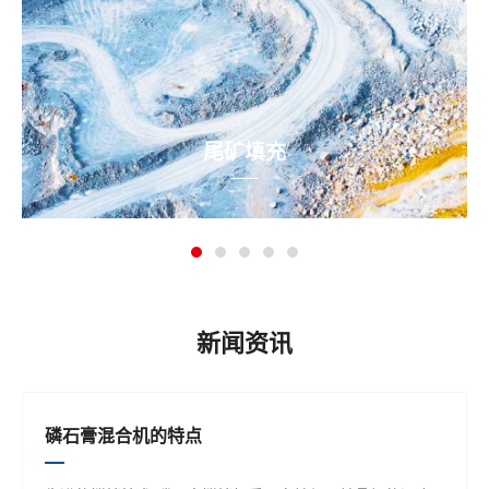
尾矿填充
1
2
3
4
5
新闻资讯
磷石膏混合机的特点