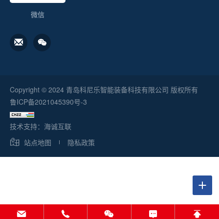
微信
Copyright © 2024 青岛科尼乐智能装备科技有限公司 版权所有
鲁ICP备2021045390号-3
技术支持：海诚互联
站点地图
隐私政策