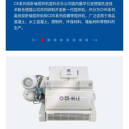
CS系列双卧轴搅拌机是科尼乐公司国内最早引进德国先进技
干粉砂浆搅拌机分为单轴和双轴搅拌机，根据被混合物料比
间歇式烘干滚筒和双卧轴搅拌缸整体设计，搅拌更彻底，成品
连续式搅拌机是一个连续搅拌工序的高效可靠解决方案，尤其
干粉搅拌机分为单轴和双轴搅拌机，根据被混合物料比重、配
CDW实验室干粉砂浆搅拌机灵活可以移动的砂浆搅拌机，适
CSS双卧轴试验机具有变频控制系统操作直观，实验数据准确
根据要求实现5-50OMpa多规格产品定制。机械设备清洗，喷
术联合德国公司共同研制开发新一代搅拌机，共分为CHS系列
重、配比差异的不同，可适应不同类型的搅拌机进行混合搅
料质量更好。 计量准确，质量稳定。
适用于加工处理粗骨料混合物。主要用于高浓度尾砂充填系
比差异的不同，可适应不同类型的混合机进行混合搅拌。可广
用于科研和小规模生产领域搅拌工具多样，采用犁刀式搅。拌
可靠占地体积小，便于移动安置设计独特，安装拆卸简捷快
砂除锈、混凝土墙面拉毛、鱼塘淤泥清理等其他利用传统清理
高效双卧轴搅拌机和CDS系列双螺带搅拌机，广泛适用于商品
拌。可广泛用于建材、特种砂浆、地坪、墙面涂料、耐材、陶
统，同时也可用于建筑、公(铁)路、桥梁等行业的 粉碎物料搅
泛用于建材、特种砂浆、地坪、墙面涂料、耐材、陶瓷材料等
装置设计，搅拌阻力小，质性高。
速，采用浮动油环及机械密封组成的整体式迷宫密封结构，工
方式无法完成的行业和领域。
混凝土、水工混凝土、预制件、环保材料、墙板材料等物料的
瓷材料等行业。
拌。搅拌介质可选矿物混合料、水泥稳定碎石基层混凝土、回
行业。
作可靠，寿命长。
生产。
填密封料、混凝土、以及干混合料等。
1
2
3
4
5
6
7
8