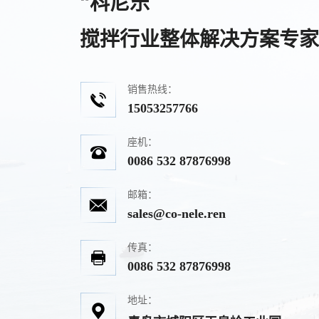
“科尼乐”
搅拌行业整体解决方案专家
销售热线：
15053257766
座机：
0086 532 87876998
邮箱：
sales@co-nele.ren
传真：
0086 532 87876998
地址：