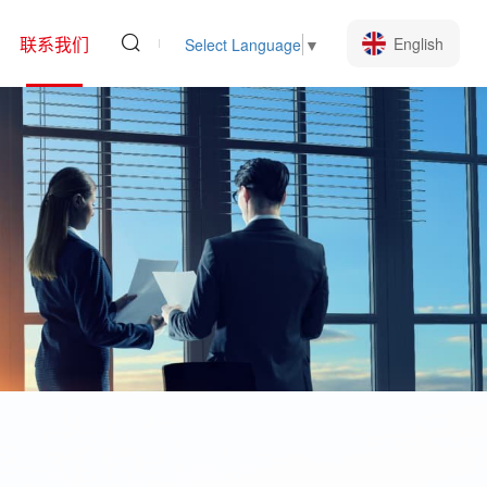
联系我们
English
Select Language
▼