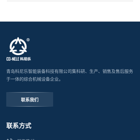
青岛科尼乐智能装备科技有限公司集科研、生产、销售及售后服务
于一体的综合机械设备企业。
联系我们
联系方式