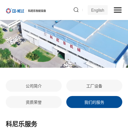
English
公司简介
工厂设备
资质荣誉
我们的服务
科尼乐服务