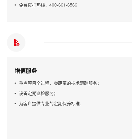
免费拨打热线：400-661-6566
增值服务
重点项目全过程、零距离的技术跟踪服务；
设备定期巡检服务；
为客户提供专业的定期保养标准.