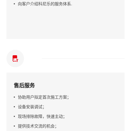
向客户介绍科尼乐的服务体系.
售后服务
协助用户拟定首次施工方案；
设备安装调试；
现场排除故障，快速主动；
提供技术交流的机会；