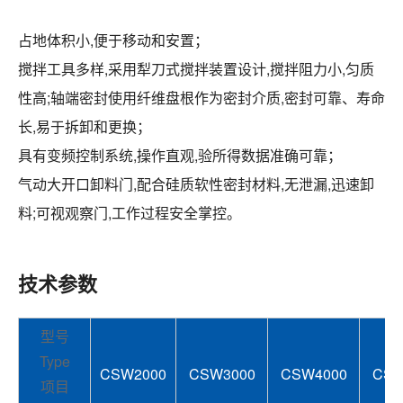
占地体积小,便于移动和安置；
搅拌工具多样,采用犁刀式搅拌装置设计,搅拌阻力小,匀质
性高;轴端密封使用纤维盘根作为密封介质,密封可靠、寿命
长,易于拆卸和更换；
具有变频控制系统,操作直观,验所得数据准确可靠；
气动大开口卸料门,配合硅质软性密封材料,无泄漏,迅速卸
料;可视观察门,工作过程安全掌控。
技术参数
型号
Type
CSW2000
CSW3000
CSW4000
CSW
项目