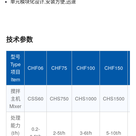
单元模块化设计,安装方便,迅速
技术参数
型号
Type
CHF06
CHF75
CHF100
CHF150
C
项目
ltem
搅拌
主机
CSS60
CHS750
CHS1000
CHS1500
C
Mixer
处理
能力
0.2-
(t/h)
2-5t/h
3-6t/h
5-10t/h