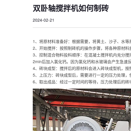
双卧轴搅拌机如何制砖
2024-02-21
1、将原材料准备好：根据需要，将黄土、沙子、水等
2、开始搅拌：按照制砖机的操作步骤，将各种原材料
3、控制混合物料投料顺序：在混凝土搅拌机内充分搅拌
2min后加入氯化钙。因为氯化钙和水玻璃会产生急速
4、砖块成型：搅拌后的原材料会进入砖块成型机，按
5、上压力：砖块成型后，需要进行一定的压力处理，
6、取出成品：经过一定时间的等待，压力处理后的砖