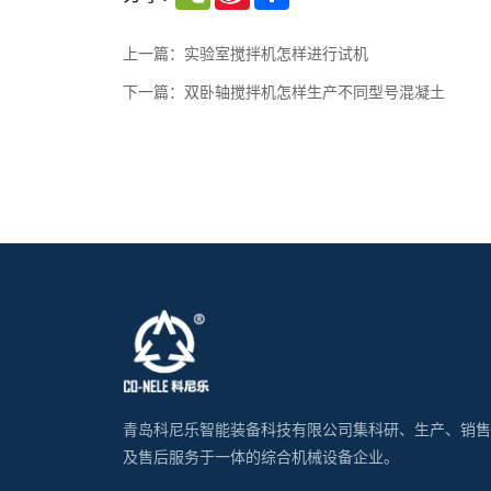
上一篇：实验室搅拌机怎样进行试机
下一篇：双卧轴搅拌机怎样生产不同型号混凝土
青岛科尼乐智能装备科技有限公司集科研、生产、销售
及售后服务于一体的综合机械设备企业。