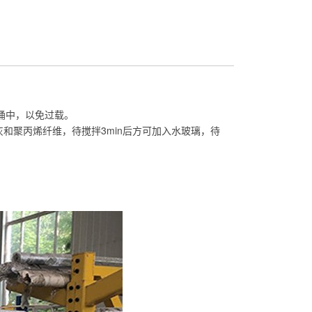
桶中，以免过载。
和聚丙烯纤维，待搅拌3min后方可加入水玻璃，待