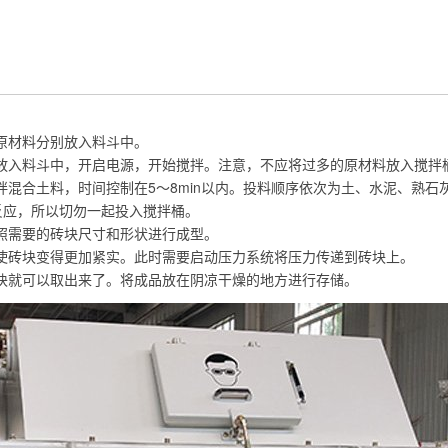
原材料分别放入料斗中。
放入料斗中，开启电源，开始搅拌。注意，不应将过多的原材料放入搅拌
混合土料，时间控制在5～8min以内。投料顺序依次为土、水泥、熟石灰
反应，所以切勿一起投入搅拌桶。
照需要的砖块尺寸和形状进行成型。
使砖块变得更加紧实。此时需要启动压力系统将压力传递到砖块上。
块就可以取出来了。将成品放在阴凉干燥的地方进行存储。