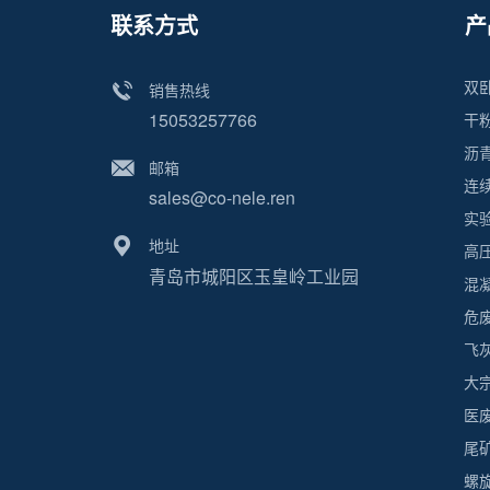
联系方式
产
双
销售热线
15053257766
干
沥
邮箱
连
sales@co-nele.ren
实
地址
高
青岛市城阳区玉皇岭工业园
混
危
飞
大
医
尾
螺