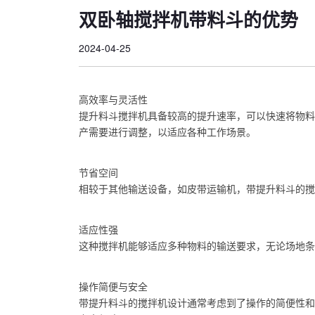
双卧轴搅拌机带料斗的优势
2024-04-25
高效率与灵活性
提升料斗搅拌机具备较高的提升速率，可以快速将物料
产需要进行调整，以适应各种工作场景。
节省空间
相较于其他输送设备，如皮带运输机，带提升料斗的搅
适应性强
这种搅拌机能够适应多种物料的输送要求，无论场地条
操作简便与安全
带提升料斗的搅拌机设计通常考虑到了操作的简便性和