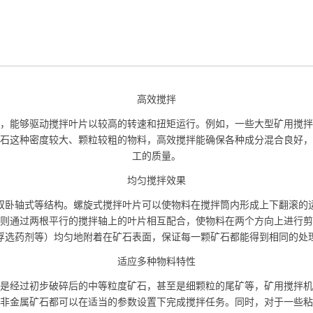
高效搅拌
，能够驱动搅拌叶片以较高的转速和扭矩运行。例如，一些大型矿用搅拌
石这种密度较大、颗粒较粗的物料，高效搅拌能确保各种成分混合良好，
工的质量。
均匀搅拌效果
双卧轴式等结构。螺旋式搅拌叶片可以使物料在搅拌筒内形成上下翻滚的
则通过两根平行的搅拌轴上的叶片相互配合，使物料在两个方向上进行剪
浮选药剂等）均匀地附着在矿石表面，保证每一颗矿石都能得到相同的处
适应多种物料特性
是经过初步破碎后的中等粒度矿石，甚至是细颗粒的尾矿等，矿用搅拌机
非金属矿石都可以在适当的参数设置下完成搅拌任务。同时，对于一些粘