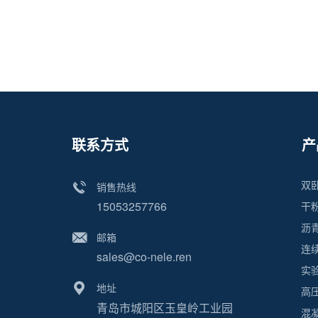
联系方式
产
双
销售热线
15053257766
干
沥
邮箱
连
sales@co-nele.ren
实
地址
高
青岛市城阳区玉皇岭工业园
混