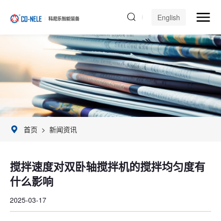
English
首页
>
新闻资讯
搅拌速度对双卧轴搅拌机的搅拌均匀度有
什么影响
2025-03-17