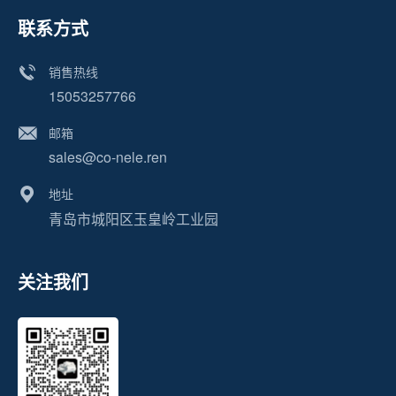
联系方式
销售热线
15053257766
邮箱
sales@co-nele.ren
地址
青岛市城阳区玉皇岭工业园
关注我们