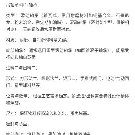
吊轴承
中间轴承：
/
类型：
滑动轴承（轴瓦式，常用耐磨材料如铜基合金、石墨尼
龙、粉末冶金，需定期加油脂）、滚动轴承（密封防尘型，维护相
对少）。无轴螺旋通常用耐磨衬套。
材质：
耐磨、自润滑材料是关键。
端部轴承：
通常选用重型滚动轴承（如圆锥滚子轴承），能承受
径向和轴向载荷。
进料口与出料口：
形式：
方形法兰、圆形法兰、矩形口、手推式闸门、电动
气动闸
/
门、星型卸料器等。
位置与数量：
根据工艺需求确定。多点进
出料需要特殊设计槽体
/
和螺旋。
尺寸：
保证物料顺畅流入和流出，避免堵塞。
密封与防尘：
端部密封：填料密封、骨架油封、机械密封等。