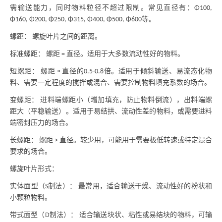
需输送能力，同时物料粒径不超过限制。常见直径有：
Φ100,
等。
Φ160, Φ200, Φ250, Φ315, Φ400, Φ500, Φ600
螺距：
螺旋叶片之间的距离。
标准螺距：
螺距
直径。适用于大多数流动性好的物料。
=
短螺距：
螺距
直径的
倍。适用于倾斜输送、易流态化物
≈
0.5-0.8
料、需要一定程度的搅拌或混合、需要控制物料填充系数的场合。
变螺距：
进料端螺距小（增加填充，防止物料倒流），出料端螺
距大（平稳输送）。适用于易结拱、流动性差的物料，或需要进料
端密封压力的场合。
长螺距：
螺距
直径。较少用，可能用于需要极低转速或特定混合
>
要求的场合。
螺旋叶片形式：
实体面型（
制法）： 最常用，适合输送干燥、流动性好的粉状和
S
小颗粒物料。
带式面型（
制法）： 适合输送块状、粘性或易结块的物料，可输
D