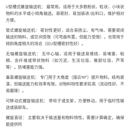
型槽式螺旋输送机： 最常用，适用于大多数粉状、粒状、小块状
U
物料的水平或小倾角输送。易密封、易加装进
出料口，维护相对
/
方便。
管式螺旋输送机：
密封性更好，适合易扬尘、有气味、需要密闭
输送的物料，或空间受限（可弯曲布置，但能力受限）。也常用于
倾斜角度稍大的场合（比
型槽密封性好）。
U
无轴螺旋输送机：
无中心轴，适用于输送易缠绕、易堵塞、粘
稠、含纤维或带状物料（如污泥、生活垃圾、餐厨垃圾、芦苇
等）。防堵塞能力强。
垂直螺旋输送机：
专门用于大角度（接近
）提升物料。结构紧
90°
凑，但输送能力和效率有限，对物料特性要求较高（流动性好、不
易磨琢）。
可移动式螺旋输送机：
带轮子或支架，方便移动，用于临时性输
送或装卸车。
螺旋直径：
主要取决于输送量和物料特性。需要计算确定，确保
能提供所