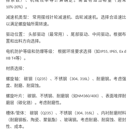
擦系数）、机械效率等计算确定。需留有适当裕量（通常
）。
10%-20%
减速机类型：
常用摆线针轮减速机、齿轮减速机。选择合适速比
以满足螺旋轴所需转速。
驱动位置：
头部驱动（最常用）、尾部驱动、中间驱动。根据布
置和出料方向选择。
电机防护等级和防爆等级：
根据环境要求选择（如
IP55, IP65, Ex d
等）。
IIB T4
材质选择：
螺旋轴：
碳钢（
）、不锈钢（
）、耐磨钢。考虑强
Q235
304, 316L
度、耐磨、耐腐蚀。
螺旋叶片：
碳钢、不锈钢、耐磨钢（如
）、表面堆焊耐
NM360/400
磨层（碳化铬）。考虑耐磨性。
槽体
管体： 碳钢（
）、不锈钢（
）、内衬耐磨材料
/
Q235
304, 316L
（耐磨钢板、陶瓷、聚氨酯）、玻璃钢。考虑耐磨、耐腐蚀、密封
性、成本。