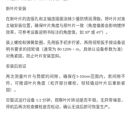
新叶片安装
在新叶片的连接孔和主轴连接面涂抹少量防锈润滑脂，将叶片对准
主轴安装位置，确保叶片角度与原叶片一致（角度偏差会影响搅拌
效率，可参考设备说明书标注的角度值，如
或
）。
30°
45°
装上螺栓和弹簧垫圈，先用扳手初步拧紧，再用扭矩扳手按设备说
明书要求的扭矩值（通常为
・
，具体以设备参数为准）
80-120N
m
对角紧固，防止叶片安装歪斜。
安装后验证
再次测量叶片与筒壁的间隙，确保在
范围内，若间隙不
5-10mm
符，可微调叶片角度（松开部分螺栓，轻轻撬动叶片后重新紧
固）。
空载试运行设备
分钟，观察叶片转动是否平稳，无异常噪音，
1-2
停机后再次检查螺栓是否松动，确认无误后即可恢复生产。