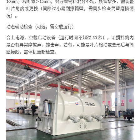
。若间隙＞
，会导致物料混合不均、残留增多，需调整
10mm
15mm
叶片角度或更换（间隙过小易刮擦筒壁，需同步检查筒壁磨损情
况）。
动态辅助检查（可选，需空载运行）
合上电源，空载启动设备（运行时间不超过
秒），听搅拌筒内
30
是否有异常摩擦声、撞击声，若有，可能是叶片松动或变形后与筒
壁接触，需停机重新检查。