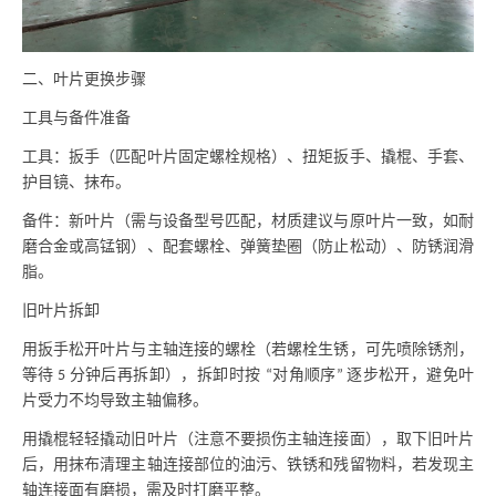
二、叶片更换步骤
工具与备件准备
工具：扳手（匹配叶片固定螺栓规格）、扭矩扳手、撬棍、手套、
护目镜、抹布。
备件：新叶片（需与设备型号匹配，材质建议与原叶片一致，如耐
磨合金或高锰钢）、配套螺栓、弹簧垫圈（防止松动）、防锈润滑
脂。
旧叶片拆卸
用扳手松开叶片与主轴连接的螺栓（若螺栓生锈，可先喷除锈剂，
等待
分钟后再拆卸），拆卸时按
对角顺序
逐步松开，避免叶
5
“
”
片受力不均导致主轴偏移。
用撬棍轻轻撬动旧叶片（注意不要损伤主轴连接面），取下旧叶片
后，用抹布清理主轴连接部位的油污、铁锈和残留物料，若发现主
轴连接面有磨损，需及时打磨平整。