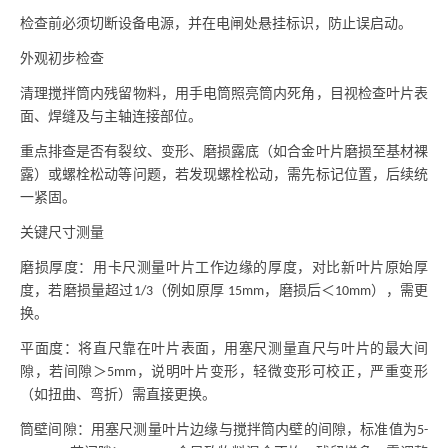
检查前必须切断设备电源，并在电闸处悬挂
标识，防止误启动。
外观初步检查
清理搅拌筒内残留物料，用手电筒照亮筒内死角，目视检查叶片表
面、焊缝及与主轴连接部位。
重点排查是否有裂纹、变形、磨损露底（如合金叶片磨损至基材裸
露）或螺栓松动等问题，若发现螺栓松动，需先标记位置，后续统
一紧固。
关键尺寸测量
磨损厚度：用卡尺测量叶片工作边缘的厚度，对比新叶片原始厚
度，若磨损量超过
（例如原厚
，磨损后＜
），需更
1/3
15mm
10mm
换。
平面度：将直尺靠在叶片表面，用塞尺测量直尺与叶片的最大间
隙，若间隙＞
，说明叶片变形，轻微变形可校正，严重变形
5mm
（如扭曲、弯折）需直接更换。
筒壁间隙：用塞尺测量叶片边缘与搅拌筒内壁的间隙，标准值为
5-