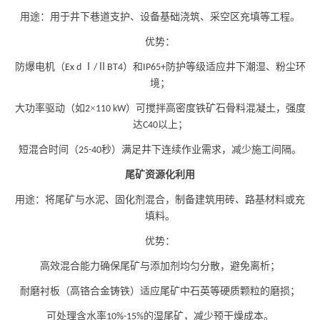
用途：用于井下巷道支护、设备基础浇筑、采空区充填等工程。
优势：
防爆电机（
Ⅰ
Ⅱ
）和
防护等级适应井下潮湿、粉尘环
Ex d
/
BT4
IP65+
境；
大功率驱动（如
×
）可搅拌高密度铁矿石骨料混凝土，强度
2
110 kW
达
以上；
C40
短混合时间（
秒）满足井下连续作业需求，减少施工间隔。
25-40
尾矿资源化利用
用途：将尾矿与水泥、固化剂混合，制备建筑用砖、路基材料或充
填料。
优势：
高效混合能力确保尾矿与添加剂均匀分散，避免离析；
耐磨衬板（高铬合金铸铁）适应尾矿中石英等硬质颗粒的磨损；
可处理含水率
的湿尾矿，减少预干燥成本。
10%-15%