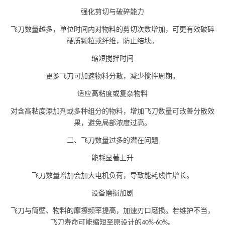
强化剪切与破碎能力
飞刀数量越多，单位时间内对物料的剪切次数增加，可更有效破碎
硬质颗粒或纤维，防止结块。
缩短搅拌时间
更多飞刀可加速物料分散，减少搅拌周期。
适应高粘度或复杂物料
对含高粘度添加剂或多种组分的物料，增加飞刀数量可改善分散效
果，避免局部浓度过高。
二、飞刀数量过多的潜在问题
能耗显著上升
飞刀数量增加会加大电机负荷，导致能耗线性增长。
设备磨损加剧
飞刀与筒壁、物料的摩擦频率提高，加速刃口磨损。若维护不当，
飞刀寿命可能缩短至原设计的
。
40%-60%