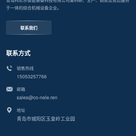
于一体的综合机械设备企业。
联系我们
联系方式
销售热线
15053257766
邮箱
sales@co-nele.ren
地址
青岛市城阳区玉皇岭工业园