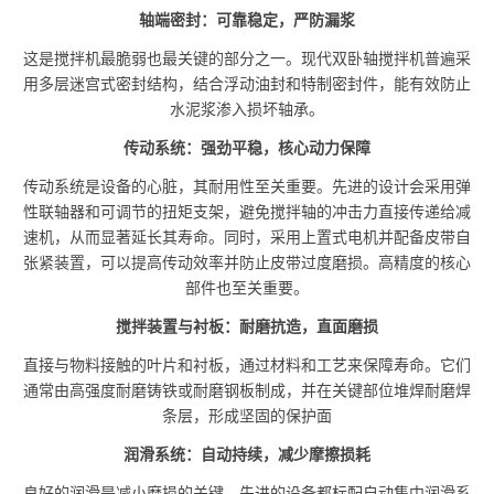
轴端密封：可靠稳定，严防漏浆
这是搅拌机最脆弱也最关键的部分之一。现代双卧轴搅拌机普遍采
用多层迷宫式密封结构，结合浮动油封和特制密封件，能有效防止
水泥浆渗入损坏轴承。
传动系统：强劲平稳，核心动力保障
传动系统是设备的心脏，其耐用性至关重要。先进的设计会采用弹
性联轴器和可调节的扭矩支架，避免搅拌轴的冲击力直接传递给减
速机，从而显著延长其寿命。同时，采用上置式电机并配备皮带自
张紧装置，可以提高传动效率并防止皮带过度磨损。高精度的核心
部件也至关重要
。
搅拌装置与衬板：耐磨抗造，直面磨损
直接与物料接触的叶片和衬板，通过材料和工艺来保障寿命。它们
通常由高强度耐磨铸铁或耐磨钢板制成，并在关键部位堆焊耐磨焊
条层，形成坚固的保护面
润滑系统：自动持续，减少摩擦损耗
良好的润滑是减小磨损的关键。先进的设备都标配自动集中润滑系