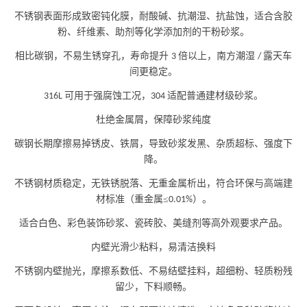
不锈钢表面形成致密钝化膜，耐酸碱、抗潮湿、抗盐蚀，适合含胶
粉、纤维素、助剂等化学添加剂的干粉砂浆。
相比碳钢，不易生锈穿孔，寿命提升
倍以上，南方潮湿
露天车
3
/
间更稳定。
可用于强腐蚀工况，
适配普通建材级砂浆。
316L
304
杜绝金属屑，保障砂浆纯度
碳钢长期摩擦易掉锈皮、铁屑，导致砂浆发黑、杂质超标、强度下
降。
不锈钢材质稳定，无铁锈脱落、无重金属析出，符合环保与高端建
材标准（重金属
≤
）。
0.01%
适合白色
、
彩色装饰砂浆、瓷砖胶、美缝剂等高外观要求产品。
内壁光滑少粘料，易清洁换料
不锈钢内壁抛光，摩擦系数低、不易结壁挂料，超细粉
、
轻质粉残
留少，下料顺畅。