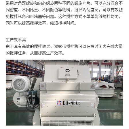
采用对角双螺旋和向心螺旋两种不同的螺旋叶片，可以充分混合不
同密度、不同比重、不同颜色等物料，搅拌均匀度高，可以有效避
免搅拌死角和料堵塞等问题。这种搅拌方式不单单能够搅拌均匀，
同时可以提高搅拌效率，缩短搅拌时间。
生产效率高
由于具有高效的搅拌效果，双螺带搅拌机可以在短时间内完成大量
的搅拌任务，从而提高生产效率。