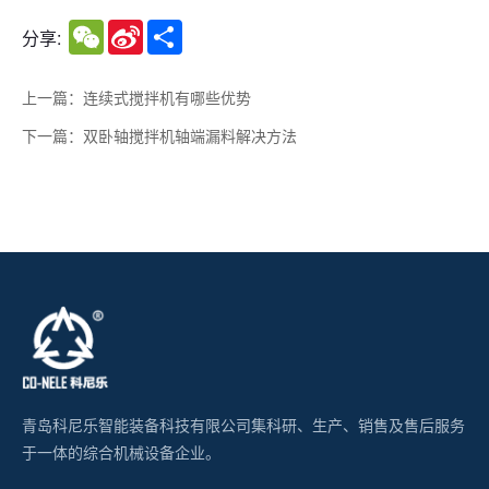
WeChat
Sina
Share
分享:
Weibo
上一篇：连续式搅拌机有哪些优势
下一篇：双卧轴搅拌机轴端漏料解决方法
青岛科尼乐智能装备科技有限公司集科研、生产、销售及售后服务
于一体的综合机械设备企业。