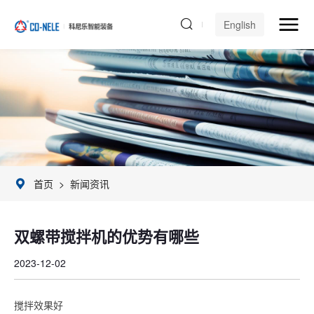
English
首页
>
新闻资讯
双螺带搅拌机的优势有哪些
2023-12-02
搅拌效果好