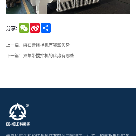
WeChat
Sina
Share
分享:
Weibo
上一篇：磷石膏搅拌机有哪些优势
下一篇：双螺带搅拌机的优势有哪些
青岛科尼乐智能装备科技有限公司集科研、生产、销售及售后服务