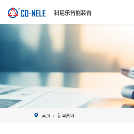
首页
>
新闻资讯