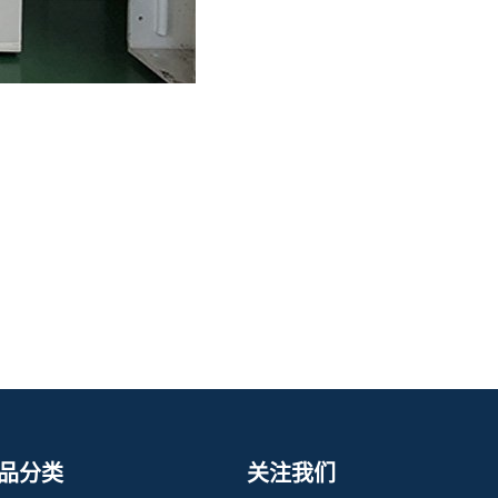
品分类
关注我们